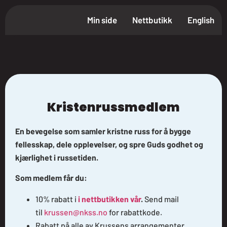
Min side
Nettbutikk
English
Kristenrussmedlem
En bevegelse som samler kristne russ for å bygge
fellesskap, dele opplevelser, og spre Guds godhet og
kjærlighet i russetiden.
Som medlem får du:
10% rabatt i
i nettbutikken vår
.
Send mail
til
krussen@nkss.no
for rabattkode.
Rabatt på alle av Krussens arrangementer