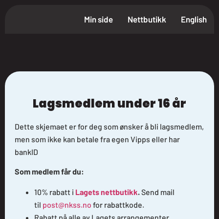
Min side
Nettbutikk
English
Lagsmedlem under 16 år
Dette skjemaet er for deg som ønsker å bli lagsmedlem,
men som ikke kan betale fra egen Vipps eller har
bankID
Som medlem får du:
10% rabatt i
Lagets nettbutikk
.
Send mail
til
post@nkss.no
for rabattkode.
Rabatt på alle av Lagets arrangementer